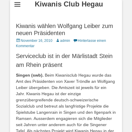
Kiwanis Club Hegau
Kiwanis wählen Wolfgang Leiber zum
neuen Präsidenten
Posted
Autor
November 16, 2010
admin
Hinterlasse einen
on
Kommentar
Serviceclub ist in der Märlistadt Stein
am Rhein präsent
Singen (swb).
Beim Kiwanisclub Hegau wurde das
Amt des Präsidenten von Xaver Tröndle an Wolfgang
Leiber übergeben. Die Amtszeit ist jeweils für ein
Jahr. Kiwanis Hegau ist der einzige
grenzübergreifende deutsch-schweizerische
Sozialclub und betreut als langfristige Projekte die
Spielstube Langenrain in Singen und den Ilgenpark in
Ramsen. Ausserdem engagieren sich die Mitglieder
seit Jahren unter anderem auch für die Singener
Tafel. Als nächstes Projekt wird Kiwanis Hegau in der