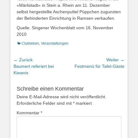
»Märlistadt« in Stein a. Rhein am 11. Dezember
selbst hergestellte Aschenputtel Püppchen zugunsten
der Behinderten Einrichtung in Ramsen verkaufen.
Quelle: Singener Wochenblatt vom 16. November
2010
Kategorien
Clubleben
,
Veranstaltungen
Beitrags-
← Zurück
Weiter →
Vorheriger
Nächster
Baumert referiert bei
Festmenü für Tafel-Gäste
Navigation
Beitrag:
Beitrag:
Kiwanis
Schreibe einen Kommentar
Deine E-Mail-Adresse wird nicht veröffentlicht.
Erforderliche Felder sind mit
*
markiert
Kommentar
*