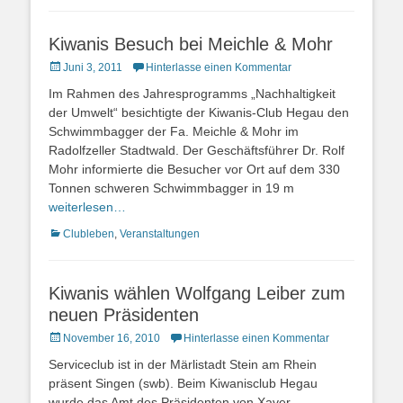
Kiwanis Besuch bei Meichle & Mohr
Posted
Juni 3, 2011
Hinterlasse einen Kommentar
on
Im Rahmen des Jahresprogramms „Nachhaltigkeit
der Umwelt“ besichtigte der Kiwanis-Club Hegau den
Schwimmbagger der Fa. Meichle & Mohr im
Radolfzeller Stadtwald. Der Geschäftsführer Dr. Rolf
Mohr informierte die Besucher vor Ort auf dem 330
Tonnen schweren Schwimmbagger in 19 m
weiterlesen…
Kategorien
Clubleben
,
Veranstaltungen
Kiwanis wählen Wolfgang Leiber zum
neuen Präsidenten
Posted
November 16, 2010
Hinterlasse einen Kommentar
on
Serviceclub ist in der Märlistadt Stein am Rhein
präsent Singen (swb). Beim Kiwanisclub Hegau
wurde das Amt des Präsidenten von Xaver