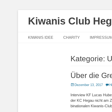
Kiwanis Club He
Primäres Menü
Zum
KIWANIS IDEE
CHARITY
IMPRESSU
Inhalt
springen
Kategorie:
U
Über die Gr
Posted
Dezember 13, 2017
H
on
Interview KF Lucas Huber
der KC Hegau nicht am Z
binationalen Kiwanis-Clu