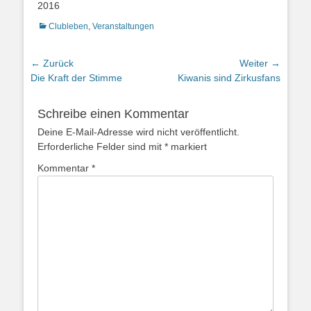
2016
Kategorien
Clubleben
,
Veranstaltungen
Beitrags-
← Zurück
Weiter →
Vorheriger
Nächster
Die Kraft der Stimme
Kiwanis sind Zirkusfans
Navigation
Beitrag:
Beitrag:
Schreibe einen Kommentar
Deine E-Mail-Adresse wird nicht veröffentlicht.
Erforderliche Felder sind mit
*
markiert
Kommentar
*