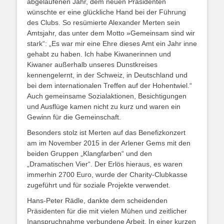
abgelaufenen Jahr, dem neuen Präsidenten
wünschte er eine glückliche Hand bei der Führung
des Clubs. So resümierte Alexander Merten sein
Amtsjahr, das unter dem Motto »Gemeinsam sind wir
stark“: „Es war mir eine Ehre dieses Amt ein Jahr inne
gehabt zu haben. Ich habe Kiwanerinnen und
Kiwaner außerhalb unseres Dunstkreises
kennengelernt, in der Schweiz, in Deutschland und
bei dem internationalen Treffen auf der Hohentwiel.“
Auch gemeinsame Sozialaktionen, Besichtigungen
und Ausflüge kamen nicht zu kurz und waren ein
Gewinn für die Gemeinschaft.
Besonders stolz ist Merten auf das Benefizkonzert
am im November 2015 in der Arlener Gems mit den
beiden Gruppen „Klangfarben“ und den
„Dramatischen Vier“. Der Erlös hieraus, es waren
immerhin 2700 Euro, wurde der Charity-Clubkasse
zugeführt und für soziale Projekte verwendet.
Hans-Peter Rädle, dankte dem scheidenden
Präsidenten für die mit vielen Mühen und zeitlicher
Inanspruchnahme verbundene Arbeit. In einer kurzen