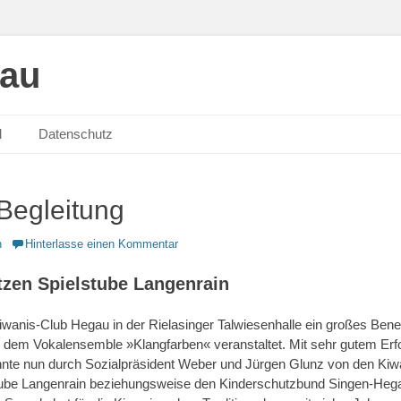
gau
M
Datenschutz
Begleitung
n
Hinterlasse einen Kommentar
tzen Spielstube Langenrain
wanis-Club Hegau in der Rielasinger Talwiesenhalle ein großes Bene
dem Vokalensemble »Klangfarben« veranstaltet. Mit sehr gutem Erfo
nte nun durch Sozialpräsident Weber und Jürgen Glunz von den Kiw
tube Langenrain beziehungsweise den Kinderschutzbund Singen-Hega