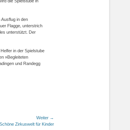
ird die Spielstube in
Ausflug in den
er Flagge, unterstrich
s unterstützt. Der
elfer in der Spielstube
en »Begleiteten
madingen und Randegg
Weiter →
Schöne Zirkuswelt für Kinder