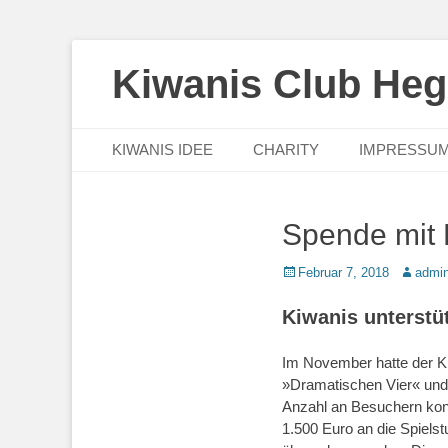
Kiwanis Club He
Primäres Menü
Zum
KIWANIS IDEE
CHARITY
IMPRESSU
Inhalt
springen
Spende mit 
Posted
Autor
Februar 7, 2018
admi
on
Kiwanis unterstü
Im November hatte der Ki
»Dramatischen Vier« und 
Anzahl an Besuchern kon
1.500 Euro an die Spiels