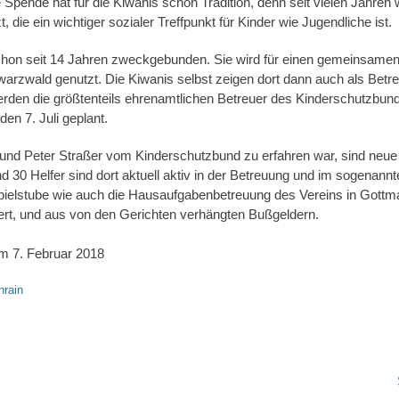
pende hat für die Kiwanis schon Tradition, denn seit vielen Jahren w
 die ein wichtiger sozialer Treffpunkt für Kinder wie Jugendliche ist.
hon seit 14 Jahren zweckgebunden. Sie wird für einen gemeinsamen 
rzwald genutzt. Die Kiwanis selbst zeigen dort dann auch als Betreu
en die größtenteils ehrenamtlichen Betreuer des Kinderschutzbunde
 den 7. Juli geplant.
und Peter Straßer vom Kinderschutzbund zu erfahren war, sind neue H
 30 Helfer sind dort aktuell aktiv in der Betreuung und im sogenannt
ielstube wie auch die Hausaufgabenbetreuung des Vereins in Gott
ert, und aus von den Gerichten verhängten Bußgeldern.
m 7. Februar 2018
nrain
Nächster