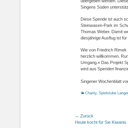
übergeben werden. Diese S
Singens Süden unterstützt,
Diese Spende ist auch sc
Steinwasen-Park im Schwa
Thomas Weber. Damit werd
diesjährige Ausflug ist für
Wie von Friedrich Rimek 
herzlich willkommen. Rund
Umgang.« Das Projekt Sp
wird aus Spenden finanzi
Singener Wochenblatt vo
Kategorien
Charity
,
Spielstube Lange
Beitrags-
← Zurück
Vorheriger
Heute kocht für Sie Kiwanis
Navigation