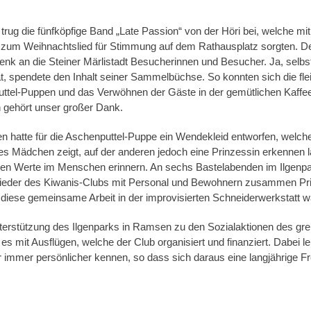
rug die fünfköpfige Band „Late Passion“ von der Höri bei, welche mi
m Weihnachtslied für Stimmung auf dem Rathausplatz sorgten. Der f
nk an die Steiner Märlistadt Besucherinnen und Besucher. Ja, selb
t, spendete den Inhalt seiner Sammelbüchse. So konnten sich die flei
ttel-Puppen und das Verwöhnen der Gäste in der gemütlichen Kaffees
n gehört unser großer Dank.
 hatte für die Aschenputtel-Puppe ein Wendekleid entworfen, welche
es Mädchen zeigt, auf der anderen jedoch eine Prinzessin erkennen lä
len Werte im Menschen erinnern. An sechs Bastelabenden im Ilgenpa
glieder des Kiwanis-Clubs mit Personal und Bewohnern zusammen Pr
n diese gemeinsame Arbeit in der improvisierten Schneiderwerkstatt wa
nterstützung des Ilgenparks in Ramsen zu den Sozialaktionen des g
s mit Ausflügen, welche der Club organisiert und finanziert. Dabei le
immer persönlicher kennen, so dass sich daraus eine langjährige 