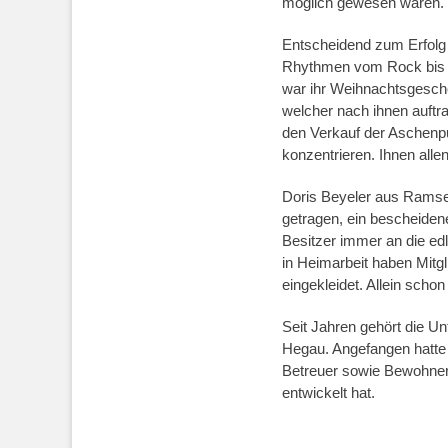
möglich gewesen wären.
Entscheidend zum Erfolg t
Rhythmen vom Rock bis zu
war ihr Weihnachtsgesche
welcher nach ihnen auftra
den Verkauf der Aschenpu
konzentrieren. Ihnen alle
Doris Beyeler aus Ramsen
getragen, ein bescheiden
Besitzer immer an die ed
in Heimarbeit haben Mit
eingekleidet. Allein scho
Seit Jahren gehört die U
Hegau. Angefangen hatte e
Betreuer sowie Bewohner 
entwickelt hat.