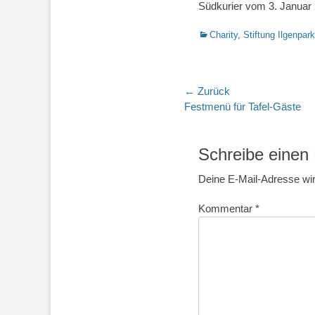
Südkurier vom 3. Januar
Kategorien
Charity
,
Stiftung Ilgenpark
Beitrags-
← Zurück
Vorheriger
Festmenü für Tafel-Gäste
Navigation
Beitrag:
Schreibe eine
Deine E-Mail-Adresse wird
Kommentar
*