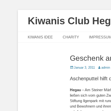
Kiwanis Club He
Primäres Menü
Zum
KIWANIS IDEE
CHARITY
IMPRESSU
Inhalt
springen
Geschenk an
Posted
Autor
Januar 3, 2011
admin
on
Aschenputtel hilf
Hegau
– Am Steiner Märl
ließen sich vom guten Z
Stiftung Ilgenpark mit r
und Bewohnern und ihren