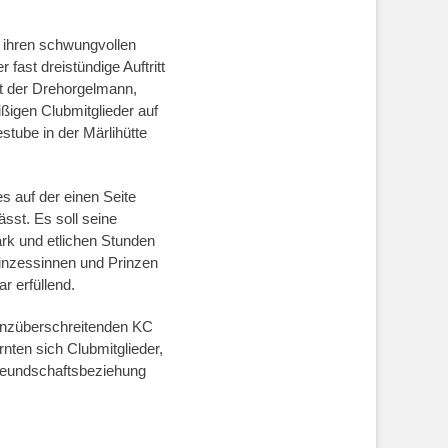
t ihren schwungvollen
ast dreistündige Auftritt
st der Drehorgelmann,
ßigen Clubmitglieder auf
tube in der Märlihütte
s auf der einen Seite
sst. Es soll seine
rk und etlichen Stunden
inzessinnen und Prinzen
r erfüllend.
renzüberschreitenden KC
rnten sich Clubmitglieder,
Freundschaftsbeziehung